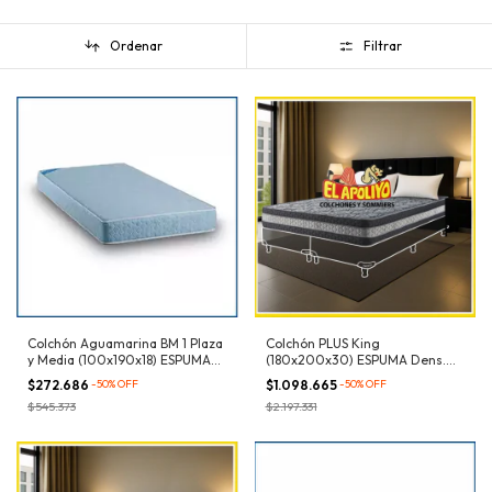
Ordenar
Filtrar
Colchón Aguamarina BM 1 Plaza
Colchón PLUS King
y Media (100x190x18) ESPUMA
(180x200x30) ESPUMA Dens.
Dens. 21kg/m³
32kg/m³
$272.686
-
50
%
OFF
$1.098.665
-
50
%
OFF
$545.373
$2.197.331