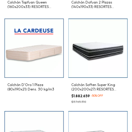
Colchón Topfuan Queen
Colchón Dofuan 2 Plazas
(160x200x33) RESORTES
(140x190x33) RESORTES
individuales
indivivuales
Colchón D'Oro 1 Plaza
Colchón Soften Super King
(80x190x21) Dens. 30 kg/m3
(200x200x27) RESORTES
Pocket
$1.882.659
-
50
%
OFF
$3.765.318