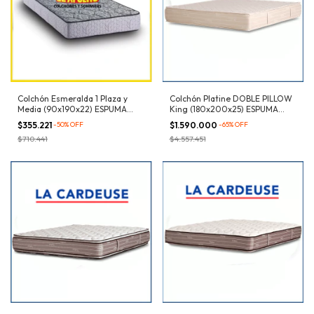
Colchón Esmeralda 1 Plaza y
Colchón Platine DOBLE PILLOW
Media (90x190x22) ESPUMA
King (180x200x25) ESPUMA
Dens. 27kg/m³
Dens. 30 kg/m³
$355.221
-
50
%
OFF
$1.590.000
-
65
%
OFF
$710.441
$4.557.451