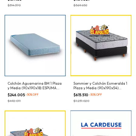
$314.370
$569.658
Colchón Aguamarina BM 1 Plaza
Sommier y Colchón Esmeralda 1
y Media (90x190x18) ESPUMA
Plaza y Media (90x190x54)
Dens. 21kg/m³
ESPUMA Dens. 27kg/m³
$246.005
-
50
%
OFF
$615.510
-
50
%
OFF
$492.011
$1.231.020