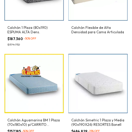
Colchón 1 Plaza (80x190)
Colchón Flexible de Alta
ESPUMA ALTA Dens.
Densidad para Cama Articulada
$187.360
-
50
%
OFF
$374.732
Colchón Aguamarina BM 1 Plaza
Colchón Simetric 1 Plaza y Media
(70x180x10) p/CARRITO
(90x190X26) RESORTES Bonell
ESPUMA Dens. 21kg/m³
$157.185
-
50
%
OFF
$484.829
-
15
%
OFF