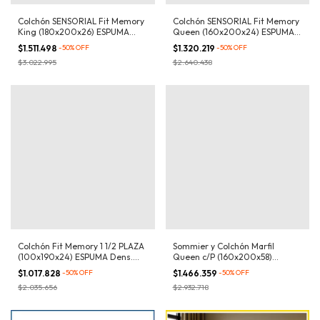
Colchón SENSORIAL Fit Memory
Colchón SENSORIAL Fit Memory
King (180x200x26) ESPUMA
Queen (160x200x24) ESPUMA
Dens. 50kg/m3
Dens. 50kg/m³
$1.511.498
-
50
%
OFF
$1.320.219
-
50
%
OFF
$3.022.995
$2.640.438
Colchón Fit Memory 1 1/2 PLAZA
Sommier y Colchón Marfil
(100x190x24) ESPUMA Dens.
Queen c/P (160x200x58)
50kg/m3
ESPUMA Dens. 32kg/m³
$1.017.828
-
50
%
OFF
$1.466.359
-
50
%
OFF
$2.035.656
$2.932.718