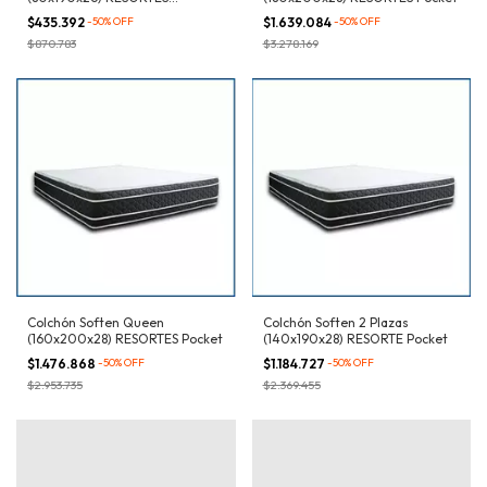
Bicónicos
$435.392
-
50
%
OFF
$1.639.084
-
50
%
OFF
$870.783
$3.278.169
Colchón Soften Queen
Colchón Soften 2 Plazas
(160x200x28) RESORTES Pocket
(140x190x28) RESORTE Pocket
$1.476.868
-
50
%
OFF
$1.184.727
-
50
%
OFF
$2.953.735
$2.369.455