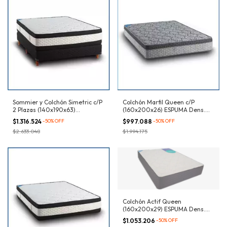
Sommier y Colchón Simetric c/P
Colchón Marfil Queen c/P
2 Plazas (140x190x63)
(160x200x26) ESPUMA Dens.
RESORTES Bicónicos
32kg/m³
$1.316.524
-
50
%
OFF
$997.088
-
50
%
OFF
$2.633.048
$1.994.175
Colchón Actif Queen
(160x200x29) ESPUMA Dens.
33kg/m³
$1.053.206
-
50
%
OFF