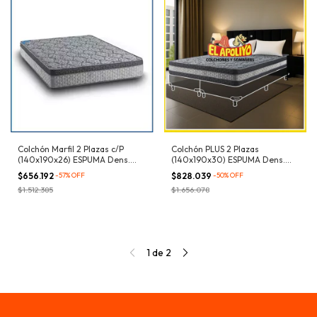
Colchón Marfil 2 Plazas c/P
Colchón PLUS 2 Plazas
(140x190x26) ESPUMA Dens.
(140x190x30) ESPUMA Dens.
32kg/m³
32kg/m³
$656.192
-
57
%
OFF
$828.039
-
50
%
OFF
$1.512.385
$1.656.078
1
de
2