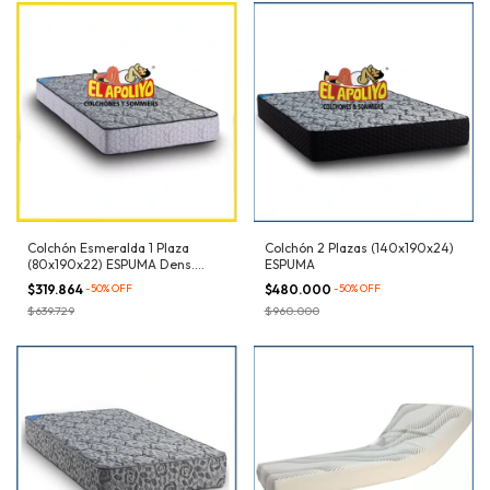
Colchón Esmeralda 1 Plaza
Colchón 2 Plazas (140x190x24)
(80x190x22) ESPUMA Dens.
ESPUMA
27kg/m³
$319.864
-
50
%
OFF
$480.000
-
50
%
OFF
$639.729
$960.000