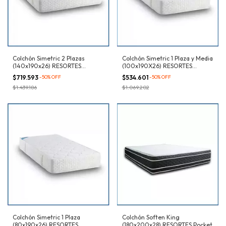
Colchón Simetric 2 Plazas
Colchón Simetric 1 Plaza y Media
(140x190x26) RESORTES
(100x190X26) RESORTES
Bicónicos
Bicónicos
$719.593
-
50
%
OFF
$534.601
-
50
%
OFF
$1.439.186
$1.069.202
Colchón Simetric 1 Plaza
Colchón Soften King
(80x190x26) RESORTES
(180x200x28) RESORTES Pocket