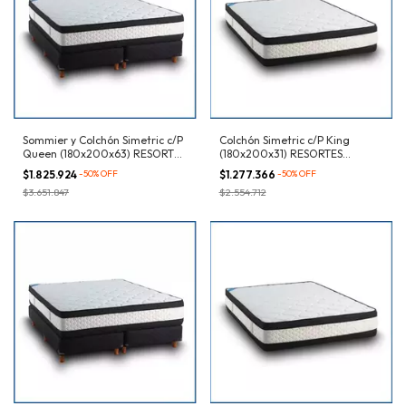
Sommier y Colchón Simetric c/P
Colchón Simetric c/P King
Queen (180x200x63) RESORTES
(180x200x31) RESORTES
Bicónicos
Bicónicos
$1.825.924
-
50
%
OFF
$1.277.366
-
50
%
OFF
$3.651.847
$2.554.712