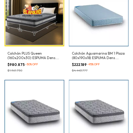
Colchón PLUS Queen
Colchón Aguamarina BM 1 Plaza
(160x200x30) ESPUMA Dens.
(80x190x18) ESPUMA Dens.
32kg/m³
21kg/m³
$980.875
-
50
%
OFF
$222.189
-
95
%
OFF
$1.961.750
$4.443.777