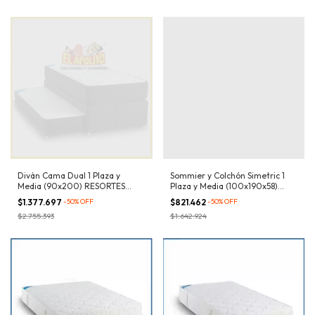
Diván Cama Dual 1 Plaza y
Sommier y Colchón Simetric 1
Media (90x200) RESORTES
Plaza y Media (100x190x58)
Bonell
RESORTES Bicónicos
$1.377.697
-
50
%
OFF
$821.462
-
50
%
OFF
$2.755.393
$1.642.924