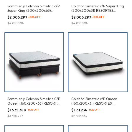
Sommier y Colchón Simetric c/P
Colchón Simetric c/P Super King
Super King (200x200x63)
(200x200x31) RESORTES
RESORTES Bicónicos
Bicónicos
$2.005.297
-
50
%
OFF
$2.005.297
-
50
%
OFF
$4.010.594
$4.010.594
Sommier y Colchón Simetric C/P
Colchón Simetric c/P Queen
Queen (160x200x63) RESORTES
(160x200x31) RESORTES
Bicónicos
Bicónicos
$1.675.388
-
50
%
OFF
$1.161.234
-
50
%
OFF
$3.350.777
$2.322.469