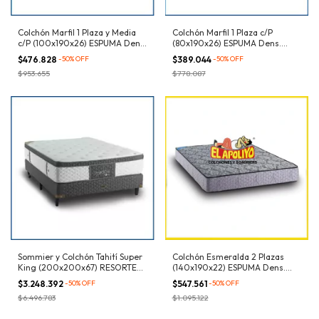
Colchón Marfil 1 Plaza y Media
Colchón Marfil 1 Plaza c/P
c/P (100x190x26) ESPUMA Dens.
(80x190x26) ESPUMA Dens.
32kg/m³
32kg/m³
$476.828
-
50
%
OFF
$389.044
-
50
%
OFF
$953.655
$778.087
Sommier y Colchón Tahití Super
Colchón Esmeralda 2 Plazas
King (200x200x67) RESORTES
(140x190x22) ESPUMA Dens.
Pocket
27kg/m³
$3.248.392
-
50
%
OFF
$547.561
-
50
%
OFF
$6.496.783
$1.095.122