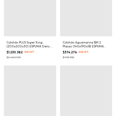
Colchón PLUS Super King
Colchón Aguamarina BM 2
(200x200x30) ESPUMA Dens.
Plazas (140x190x18) ESPUMA
32kg/m³
Dens. 21kg/m³
$1.230.382
-
50
%
OFF
$374.276
-
50
%
OFF
$2.460.765
$743.552