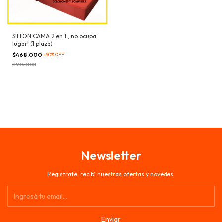
SILLON CAMA 2 en 1 , no ocupa
lugar! (1 plaza)
$468.000
-
50
%
OFF
$936.000
Newsletter
Registrate, recibí nuestras ofertas y novedes.